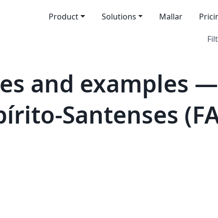
Product
Solutions
Mallar
Prici
Fil
tes and examples —
pírito-Santenses (F