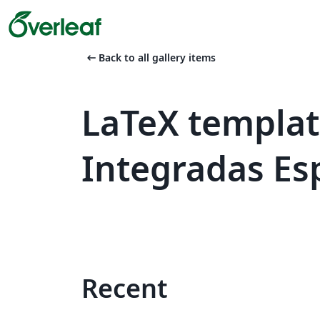
arrow_left_alt
Back to all gallery items
LaTeX templa
Integradas Es
Recent