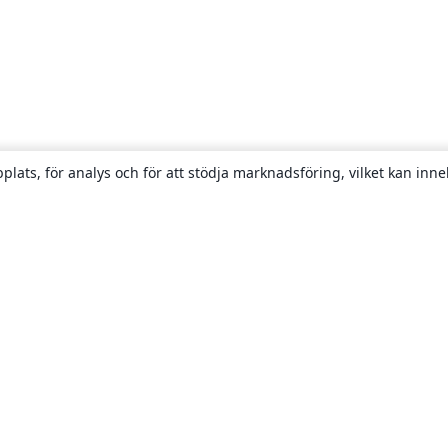
plats, för analys och för att stödja marknadsföring, vilket kan inne
Om
About us
Careers