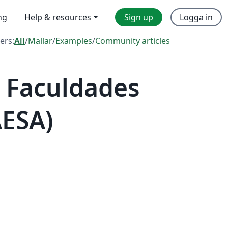
ng
Help & resources
Sign up
Logga in
ters:
All
/
Mallar
/
Examples
/
Community articles
 Faculdades
AESA)