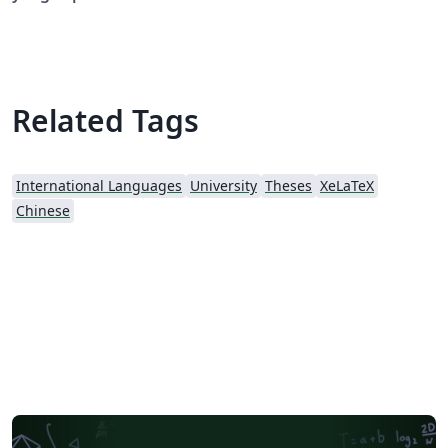
https://github.com/Yangruipis/SUIBEthesis 这是上海对
外经贸大学硕士毕业论文LaTeX 模板，Github主页：
https://github.com/Yangruipis/SUIBEthesis 。 (Updated
2018/09/12)
Related Tags
International Languages
University
Theses
XeLaTeX
Chinese