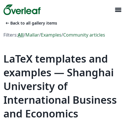
menu
arrow_left_alt
Back to all gallery items
Filters:
All
/
Mallar
/
Examples
/
Community articles
LaTeX templates and
examples — Shanghai
University of
International Business
and Economics