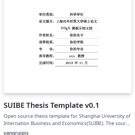
SUIBE Thesis Template v0.1
Open source thesis template for Shanghai University of
Internation Business and Economics(SUIBE). The source
is avaliable on my github page:
yangruipis