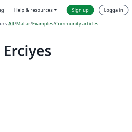
ng
Help & resources
Sign up
Logga in
ters:
All
/
Mallar
/
Examples
/
Community articles
Erciyes