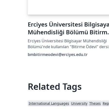
Erciyes Üniversitesi Bilgisay
Mühendisliği Bölümü Bitirm
Ödevi Tezi
Erciyes Üniversitesi Bilgisayar Mühendisliği
Bölümü'nde kullanılan "Bitirme Ödevi" dersi
tez formatı
bmbitirmeodevi@erciyes.edu.tr
Related Tags
International Languages
University
Theses
Rep