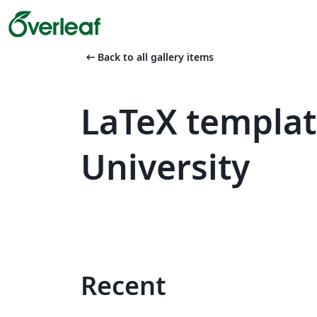
arrow_left_alt
Back to all gallery items
LaTeX templat
University
Recent