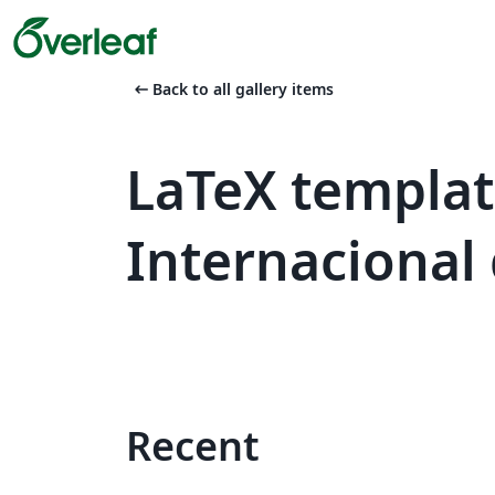
arrow_left_alt
Back to all gallery items
LaTeX templat
Internacional 
Recent