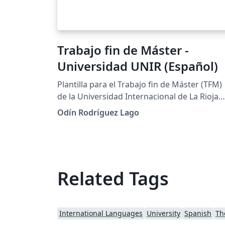
Trabajo fin de Máster -
Universidad UNIR (Español)
Plantilla para el Trabajo fin de Máster (TFM)
de la Universidad Internacional de La Rioja
(UNIR)
Odín Rodríguez Lago
Related Tags
International Languages
University
Spanish
Th