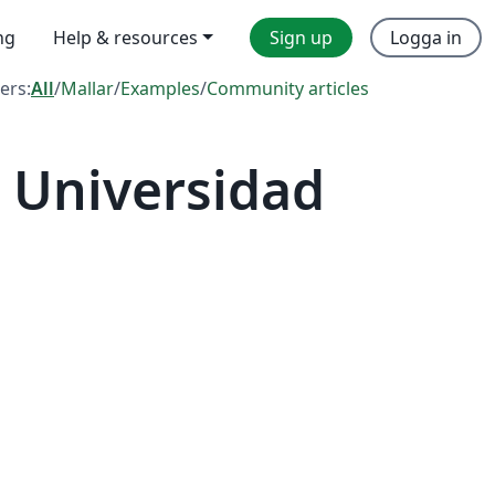
ng
Help & resources
Sign up
Logga in
ters:
All
/
Mallar
/
Examples
/
Community articles
 Universidad