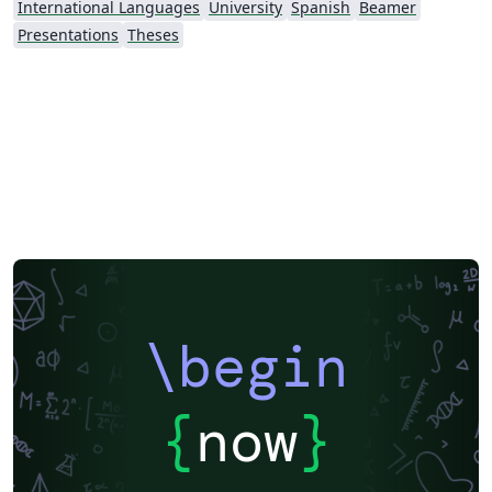
International Languages
University
Spanish
Beamer
Presentations
Theses
\begin
{
now
}