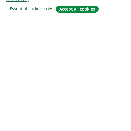
Essential cookies only
Accept all cookies
Om
About us
Careers
Blogg
Solutions
For business
For universities
For government