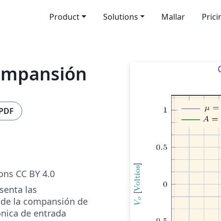
Product
Solutions
Mallar
Prici
ompansión
 PDF
ns CC BY 4.0
senta las
de la compansión de
ónica de entrada