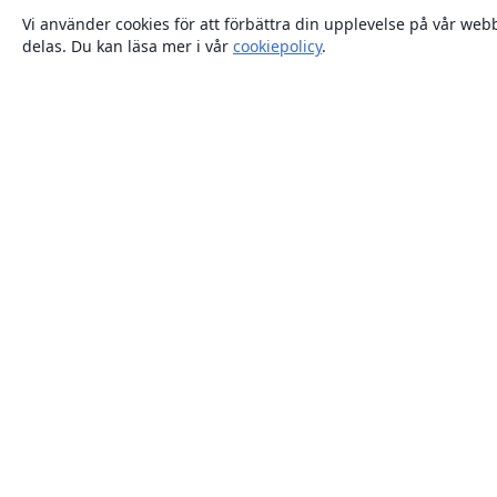
Vi använder cookies för att förbättra din upplevelse på vår webb
delas. Du kan läsa mer i vår
cookiepolicy
.