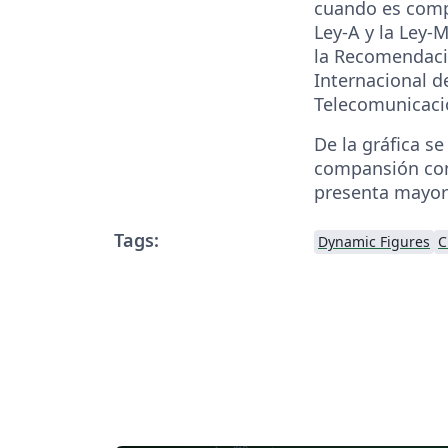
cuando es comp
Ley-A y la Ley-
la Recomendaci
Internacional d
Telecomunicaci
De la gráfica s
compansión co
presenta mayore
Tags:
Dynamic Figures
C