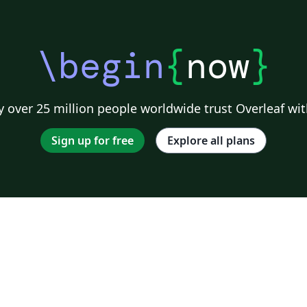
\begin
{
now
}
 over 25 million people worldwide trust Overleaf wit
Sign up for free
Explore all plans