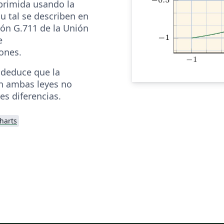
rimida usando la
Mu tal se describen en
ón G.711 de la Unión
e
ones.
e deduce que la
n ambas leyes no
s diferencias.
harts