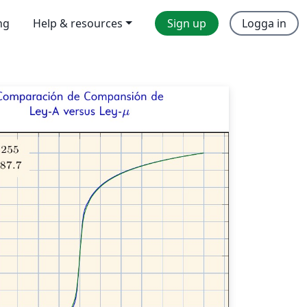
ng
Help & resources
Sign up
Logga in