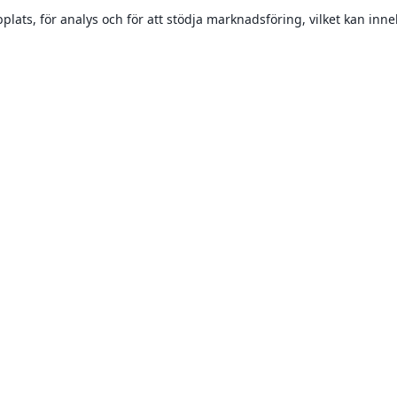
plats, för analys och för att stödja marknadsföring, vilket kan inne
Om
About us
Careers
Blogg
Solutions
For business
For universities