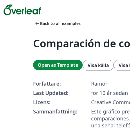
arrow_left_alt
Back to all examples
Comparación de c
Open as Template
Visa källa
Visa
Författare:
Ramón
Last Updated:
för 10 år sedan
Licens:
Creative Commo
Sammanfattning:
Este gráfico pre
comparaciones 
una señal telef