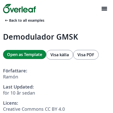
menu
arrow_left_alt
Back to all examples
Demodulador GMSK
Open as Template
Visa källa
Visa PDF
Författare:
Ramón
Last Updated:
för 10 år sedan
Licens:
Creative Commons CC BY 4.0