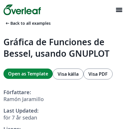
menu
arrow_left_alt
Back to all examples
Gráfica de Funciones de
Bessel, usando GNUPLOT
Open as Template
Visa källa
Visa PDF
Författare:
Ramón Jaramillo
Last Updated:
för 7 år sedan
Licens: