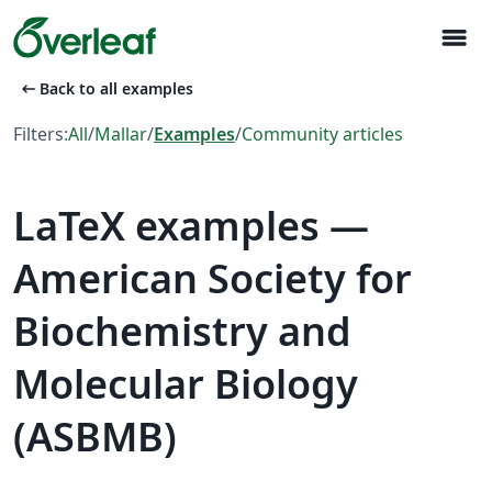
menu
arrow_left_alt
Back to all examples
Filters:
All
/
Mallar
/
Examples
/
Community articles
LaTeX examples —
American Society for
Biochemistry and
Molecular Biology
(ASBMB)