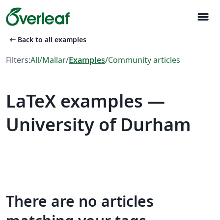
menu
arrow_left_alt
Back to all examples
Filters:
All
/
Mallar
/
Examples
/
Community articles
LaTeX examples —
University of Durham
There are no articles