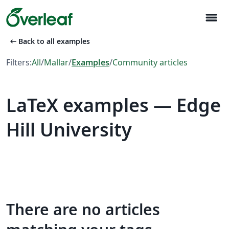
menu
arrow_left_alt
Back to all examples
Filters:
All
/
Mallar
/
Examples
/
Community articles
LaTeX examples — Edge
Hill University
There are no articles