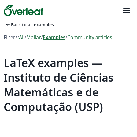
menu
arrow_left_alt
Back to all examples
Filters:
All
/
Mallar
/
Examples
/
Community articles
LaTeX examples —
Instituto de Ciências
Matemáticas e de
Computação (USP)