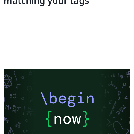
matching your tags
\begin
{
now
}