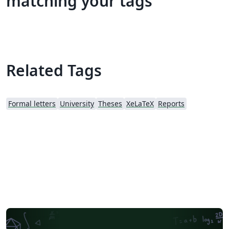
matching your tags
Related Tags
Formal letters
University
Theses
XeLaTeX
Reports