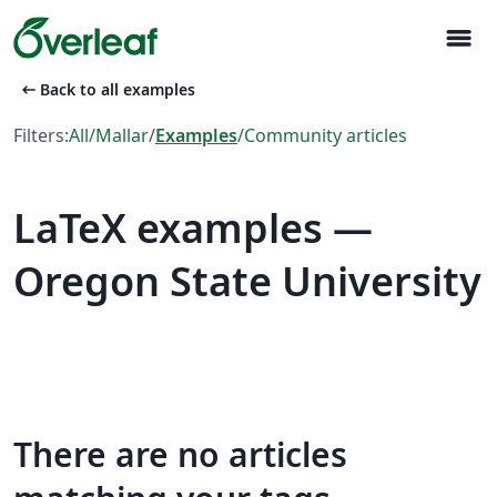
menu
arrow_left_alt
Back to all examples
Filters:
All
/
Mallar
/
Examples
/
Community articles
LaTeX examples —
Oregon State University
There are no articles