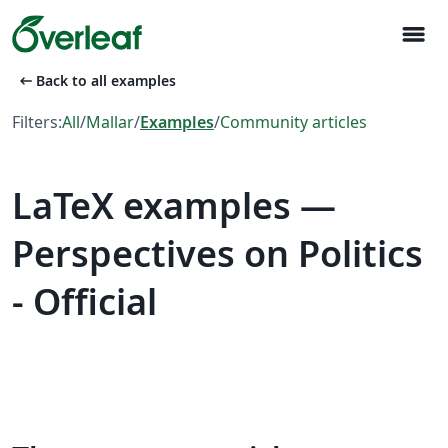
menu
arrow_left_alt
Back to all examples
Filters:
All
/
Mallar
/
Examples
/
Community articles
LaTeX examples —
Perspectives on Politics
- Official