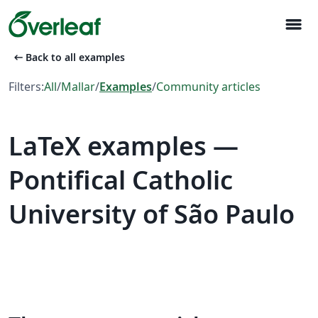
menu
arrow_left_alt
Back to all examples
Filters:
All
/
Mallar
/
Examples
/
Community articles
LaTeX examples —
Pontifical Catholic
University of São Paulo