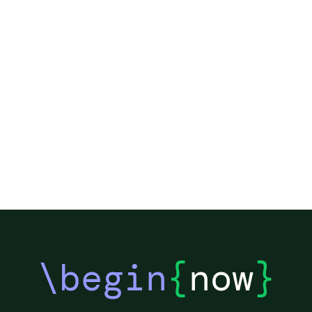
\begin
{
now
}