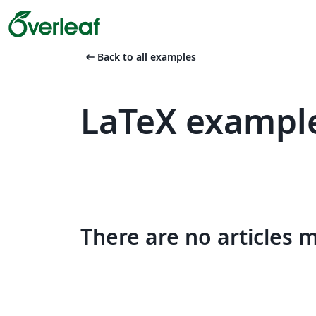
arrow_left_alt
Back to all examples
LaTeX example
There are no articles 