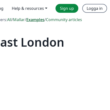
ng
Help & resources
Sign up
Logga in
ters:
All
/
Mallar
/
Examples
/
Community articles
East London