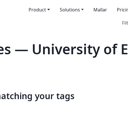
Product
Solutions
Mallar
Prici
Fil
s — University of 
matching your tags