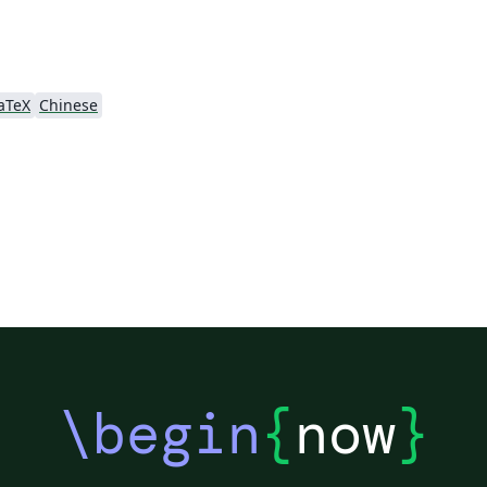
aTeX
Chinese
\begin
{
now
}