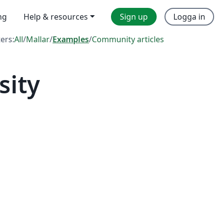
ng
Help & resources
Sign up
Logga in
ters:
All
/
Mallar
/
Examples
/
Community articles
sity