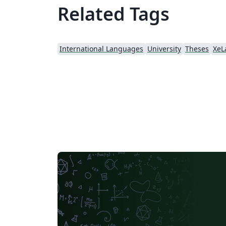
Related Tags
International Languages
University
Theses
XeL