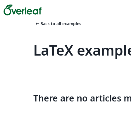
arrow_left_alt
Back to all examples
LaTeX exampl
There are no articles 