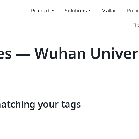
Product
Solutions
Mallar
Prici
Fil
es — Wuhan Univer
matching your tags