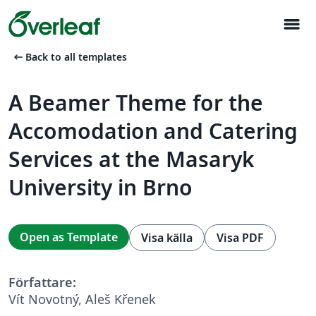
menu
arrow_left_alt
Back to all templates
A Beamer Theme for the
Accomodation and Catering
Services at the Masaryk
University in Brno
Open as Template
Visa källa
Visa PDF
Författare:
Vít Novotný, Aleš Křenek