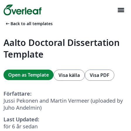
menu
arrow_left_alt
Back to all templates
Aalto Doctoral Dissertation
Template
Open as Template
Visa källa
Visa PDF
Författare:
Jussi Pekonen and Martin Vermeer (uploaded by
Juho Andelmin)
Last Updated:
för 6 år sedan