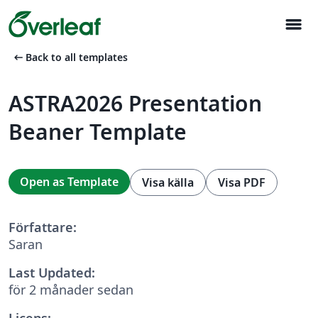
menu
arrow_left_alt
Back to all templates
ASTRA2026 Presentation
Beaner Template
Open as Template
Visa källa
Visa PDF
Författare:
Saran
Last Updated:
för 2 månader sedan
Licens: