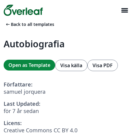
menu
arrow_left_alt
Back to all templates
Autobiografia
Open as Template
Visa källa
Visa PDF
Författare:
samuel jorquera
Last Updated:
för 7 år sedan
Licens:
Creative Commons CC BY 4.0