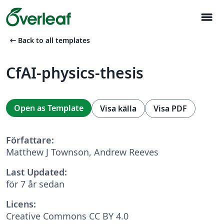
menu
arrow_left_alt
Back to all templates
CfAI-physics-thesis
Open as Template
Visa källa
Visa PDF
Författare:
Matthew J Townson, Andrew Reeves
Last Updated:
för 7 år sedan
Licens:
Creative Commons CC BY 4.0