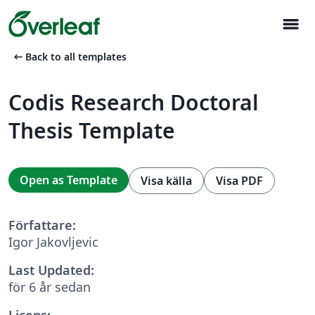
menu
arrow_left_alt
Back to all templates
Codis Research Doctoral
Thesis Template
Open as Template
Visa källa
Visa PDF
Författare:
Igor Jakovljevic
Last Updated:
för 6 år sedan
Licens: