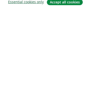
Essential cookies only
Accept all cookies
Om
About us
Careers
Blogg
Solutions
For business
For universities
For government