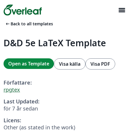
menu
arrow_left_alt
Back to all templates
D&D 5e LaTeX Template
Open as Template
Visa källa
Visa PDF
Författare:
rpgtex
Last Updated:
för 7 år sedan
Licens:
Other (as stated in the work)