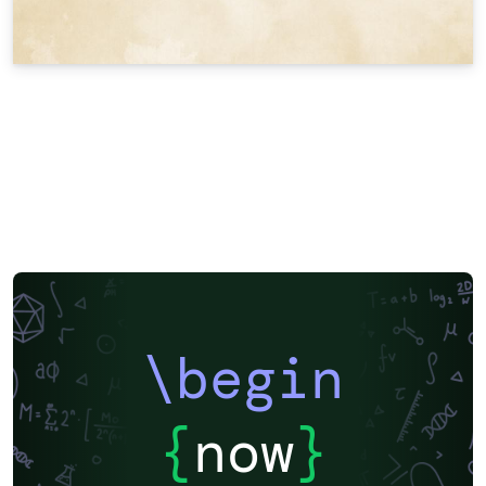
\begin
{
now
}