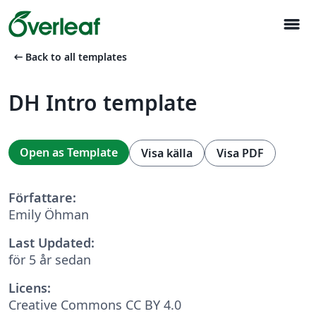
menu
arrow_left_alt
Back to all templates
DH Intro template
Open as Template
Visa källa
Visa PDF
Författare:
Emily Öhman
Last Updated:
för 5 år sedan
Licens:
Creative Commons CC BY 4.0