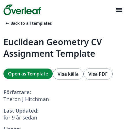
menu
arrow_left_alt
Back to all templates
Euclidean Geometry CV
Assignment Template
Open as Template
Visa källa
Visa PDF
Författare:
Theron J Hitchman
Last Updated:
för 9 år sedan
Licens: