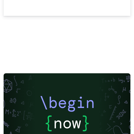
\begin
{
now
}