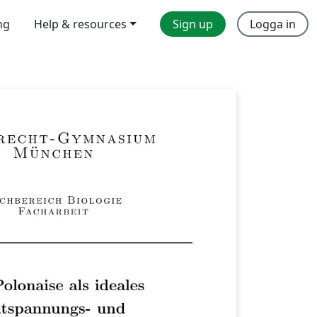
ng
Help & resources
Sign up
Logga in