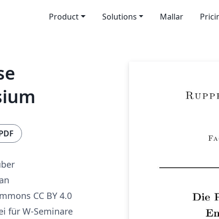
Product
Solutions
Mallar
Prici
se
sium
 PDF
uber
dan
ommons CC BY 4.0
ei für W-Seminare