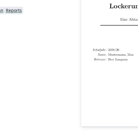
an
Reports