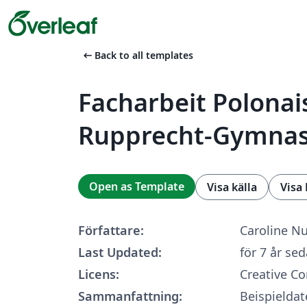
arrow_left_alt
Back to all templates
Facharbeit Polonai
Rupprecht-Gymna
Open as Template
Visa källa
Visa
Författare:
Caroline N
Last Updated:
för 7 år se
Licens:
Creative C
Sammanfattning:
Beispieldat