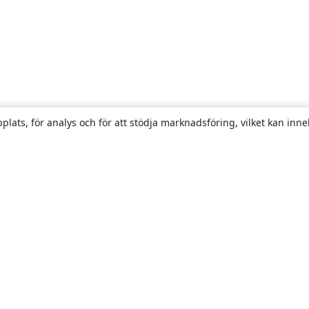
plats, för analys och för att stödja marknadsföring, vilket kan inne
Om
About us
Careers