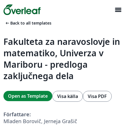
menu
arrow_left_alt
Back to all templates
Fakulteta za naravoslovje in
matematiko, Univerza v
Mariboru - predloga
zaključnega dela
Open as Template
Visa källa
Visa PDF
Författare:
Mladen Borovič, Jerneja Grašič