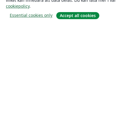
vilket kan innebära att data delas. Du kan läsa mer i vår
cookiepolicy
.
Essential cookies only
Accept all cookies
Om
About us
Careers
Blogg
Solutions
For business