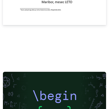
\begin