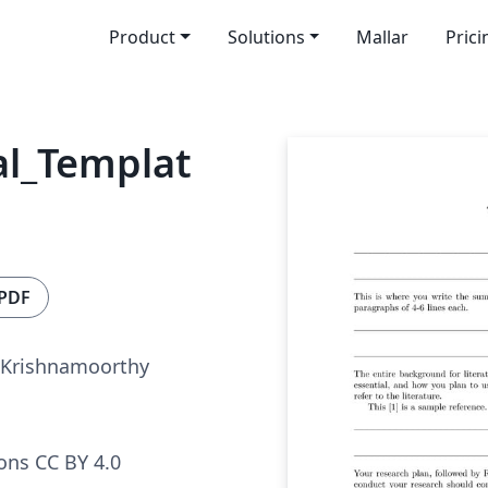
Product
Solutions
Mallar
Prici
al_Templat
 PDF
 Krishnamoorthy
ns CC BY 4.0