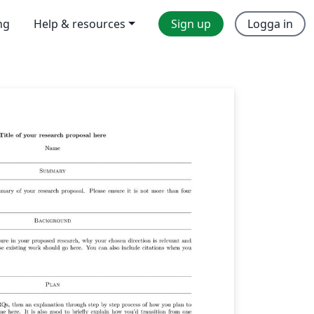
ng
Help & resources
Sign up
Logga in