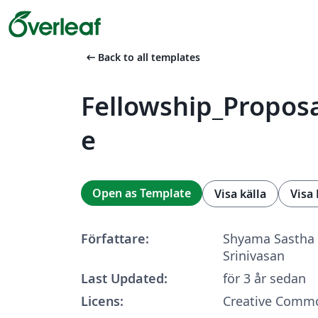
arrow_left_alt
Back to all templates
Fellowship_Propos
e
Open as Template
Visa källa
Visa
Författare:
Shyama Sastha
Srinivasan
Last Updated:
för 3 år sedan
Licens:
Creative Commo