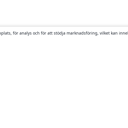
plats, för analys och för att stödja marknadsföring, vilket kan inne
Om
About us
Careers
Blogg