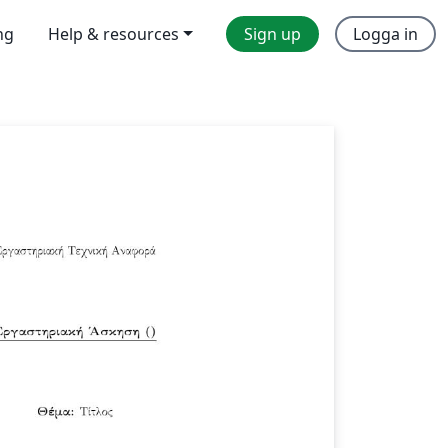
ng
Help & resources
Sign up
Logga in