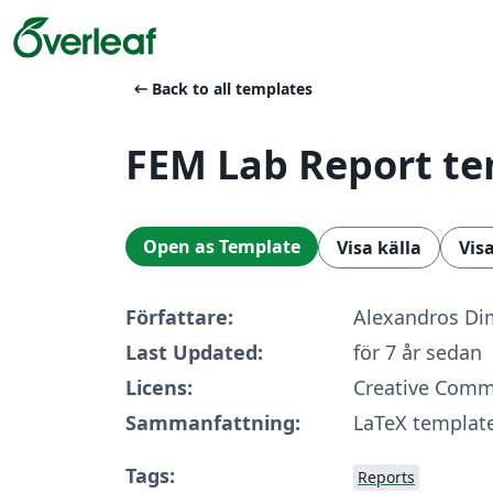
arrow_left_alt
Back to all templates
FEM Lab Report t
Open as Template
Visa källa
Vis
Författare:
Alexandros Di
Last Updated:
för 7 år sedan
Licens:
Creative Comm
Sammanfattning:
LaTeX template
Tags:
Reports