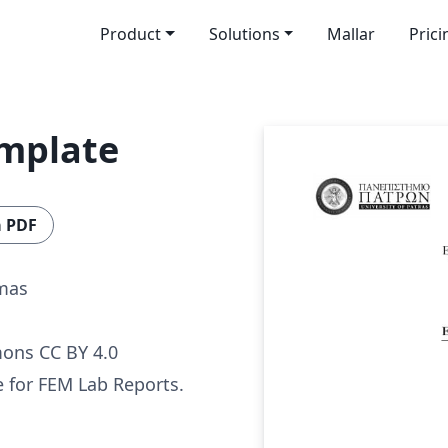
Product
Solutions
Mallar
Prici
emplate
a PDF
mas
ons CC BY 4.0
 for FEM Lab Reports.