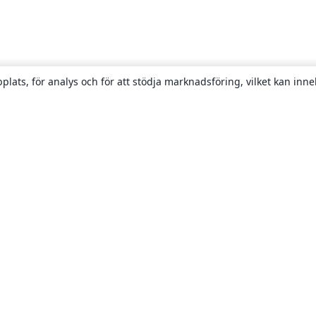
plats, för analys och för att stödja marknadsföring, vilket kan inne
Om
About us
Careers
Blogg