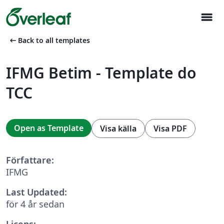
menu
arrow_left_alt
Back to all templates
IFMG Betim - Template do
TCC
Open as Template
Visa källa
Visa PDF
Författare:
IFMG
Last Updated:
för 4 år sedan
Licens: