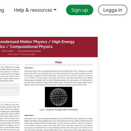
ng
Help & resources
Sign up
Logga in