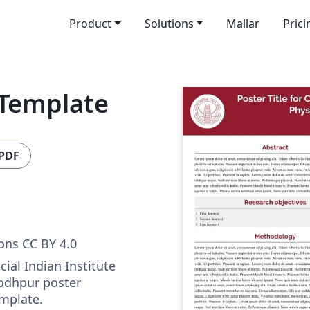
Product
Solutions
Mallar
Prici
 Template
 PDF
ns CC BY 4.0
icial Indian Institute
Jodhpur poster
mplate.