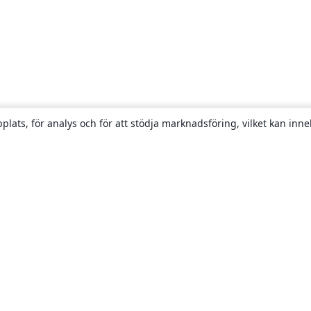
plats, för analys och för att stödja marknadsföring, vilket kan inne
Om
About us
Careers