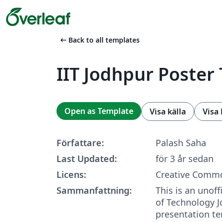
arrow_left_alt
Back to all templates
IIT Jodhpur Poster
Open as Template
Visa källa
Visa
Författare:
Palash Saha
Last Updated:
för 3 år sedan
Licens:
Creative Commo
Sammanfattning:
This is an unoff
of Technology 
presentation te