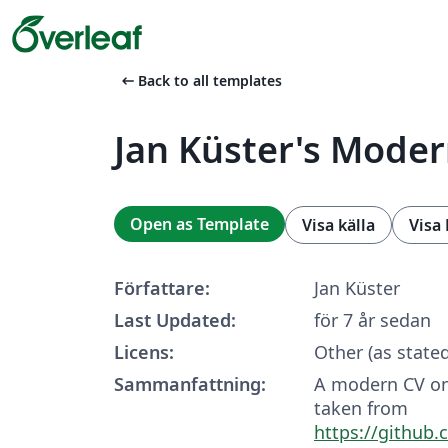
arrow_left_alt
Back to all templates
Jan Küster's Mode
Open as Template
Visa källa
Visa
Författare:
Jan Küster
Last Updated:
för 7 år sedan
Licens:
Other (as state
Sammanfattning:
A modern CV on
taken from
https://github