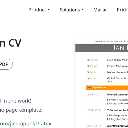
Product
Solutions
Mallar
Prici
rn CV
 PDF
d in the work)
e-page template,
.com/jankapunkt/latex