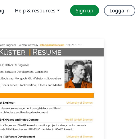
ng
Help & resources
Sign up
Logga in