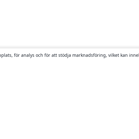
plats, för analys och för att stödja marknadsföring, vilket kan inne
Om
About us
Careers