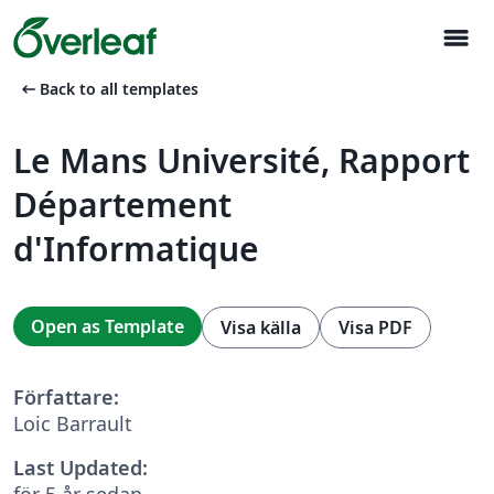
menu
arrow_left_alt
Back to all templates
Le Mans Université, Rapport
Département
d'Informatique
Open as Template
Visa källa
Visa PDF
Författare:
Loic Barrault
Last Updated:
för 5 år sedan