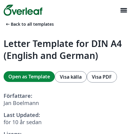
menu
arrow_left_alt
Back to all templates
Letter Template for DIN A4
(English and German)
Open as Template
Visa källa
Visa PDF
Författare:
Jan Boelmann
Last Updated:
för 10 år sedan
Licens: