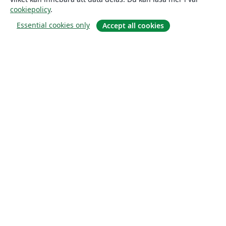
cookiepolicy
.
Essential cookies only
Accept all cookies
Om
About us
Careers
Blogg
Solutions
For business