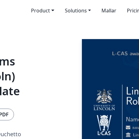
Product
Solutions
Mallar
Prici
ems
ln)
late
 PDF
Duchetto