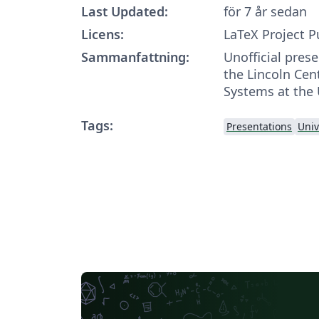
Last Updated:
för 7 år sedan
Licens:
LaTeX Project P
Sammanfattning:
Unofficial pres
the Lincoln Ce
Systems at the U
Tags:
Presentations
Univ