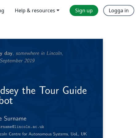
ng
Help & resources
Sign up
Logga in