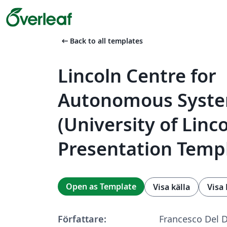
arrow_left_alt
Back to all templates
Lincoln Centre for
Autonomous Syst
(University of Linco
Presentation Temp
Open as Template
Visa källa
Visa
Författare:
Francesco Del 