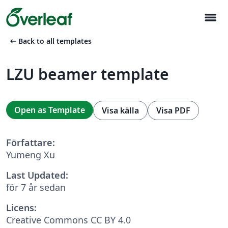
menu
arrow_left_alt
Back to all templates
LZU beamer template
Open as Template
Visa källa
Visa PDF
Författare:
Yumeng Xu
Last Updated:
för 7 år sedan
Licens:
Creative Commons CC BY 4.0