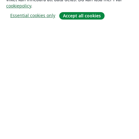
cookiepolicy
.
Essential cookies only
Accept all cookies
Om
About us
Careers
Blogg
Solutions
For business