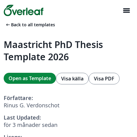
menu
arrow_left_alt
Back to all templates
Maastricht PhD Thesis
Template 2026
Open as Template
Visa källa
Visa PDF
Författare:
Rinus G. Verdonschot
Last Updated:
för 3 månader sedan
Licens: