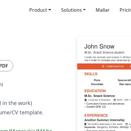
Product
Solutions
Mallar
Prici
 PDF
ni
d in the work)
sume/CV template.
.com/Manciukic/MAlta