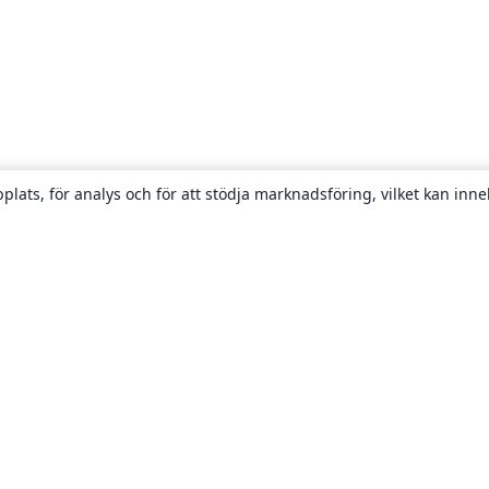
plats, för analys och för att stödja marknadsföring, vilket kan inne
Om
About us
Careers