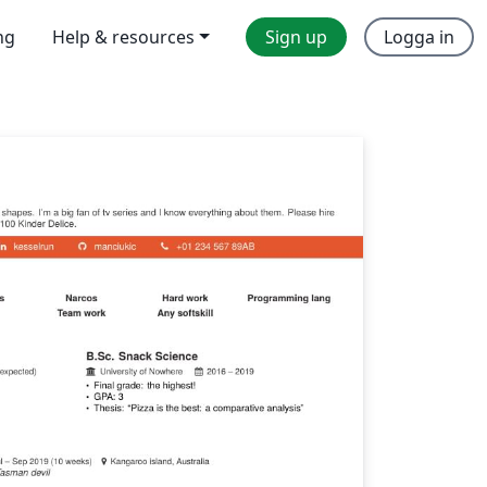
ng
Help & resources
Sign up
Logga in