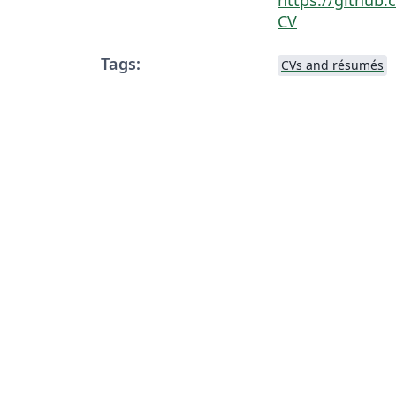
CV
Tags:
CVs and résumés