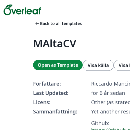
arrow_left_alt
Back to all templates
MAltaCV
Open as Template
Visa källa
Visa
Författare:
Riccardo Manci
Last Updated:
för 6 år sedan
Licens:
Other (as state
Sammanfattning:
Yet another re
Github:
https://github