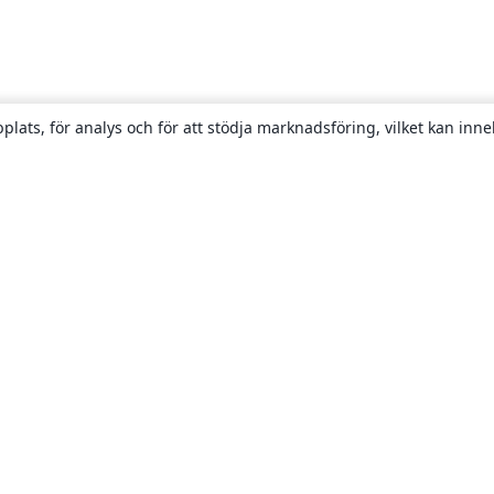
plats, för analys och för att stödja marknadsföring, vilket kan inne
Om
About us
Careers
Blogg