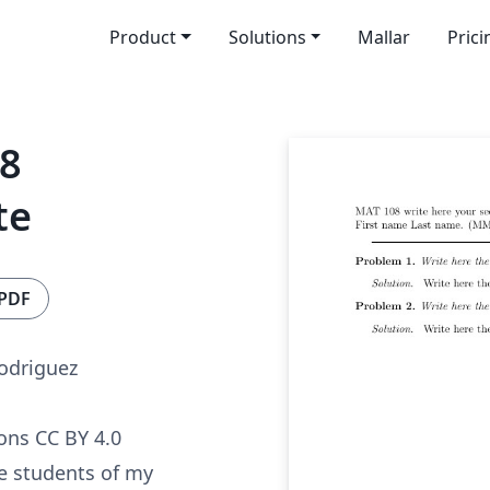
Product
Solutions
Mallar
Prici
18
te
 PDF
odriguez
ns CC BY 4.0
e students of my