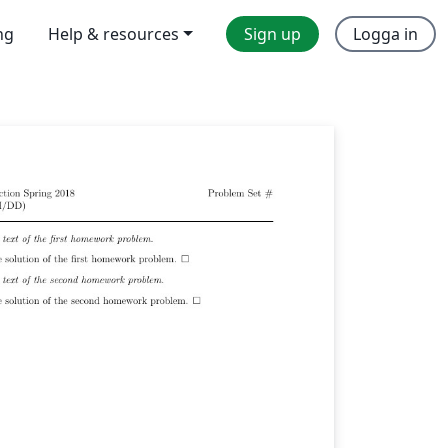
ng
Help & resources
Sign up
Logga in