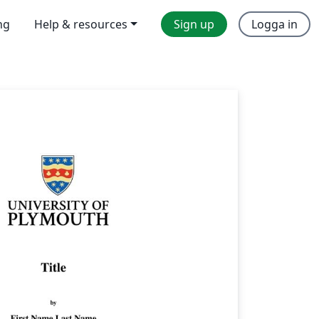
ng
Help & resources
Sign up
Logga in