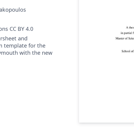
nakopoulos
ns CC BY 4.0
ersheet and
m template for the
lymouth with the new