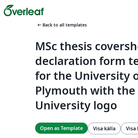
arrow_left_alt
Back to all templates
MSc thesis covers
declaration form 
for the University 
Plymouth with the
University logo
Open as Template
Visa källa
Visa