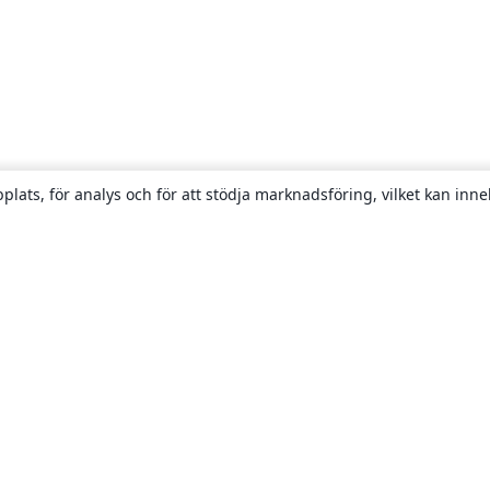
plats, för analys och för att stödja marknadsföring, vilket kan inne
Om
About us
Careers