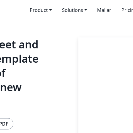
Product
Solutions
Mallar
Prici
heet and
template
of
 new
 PDF