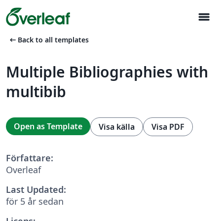
menu
arrow_left_alt
Back to all templates
Multiple Bibliographies with
multibib
Open as Template
Visa källa
Visa PDF
Författare:
Overleaf
Last Updated:
för 5 år sedan
Licens: