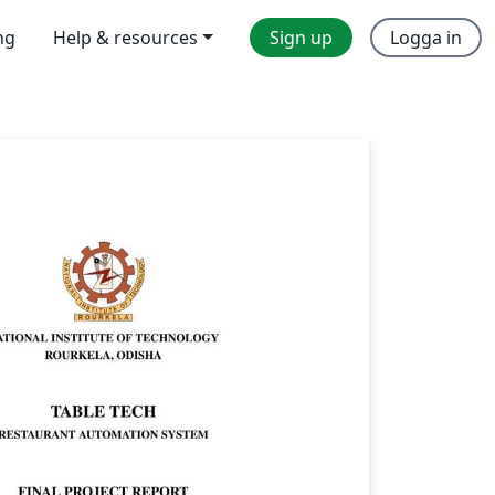
ng
Help & resources
Sign up
Logga in