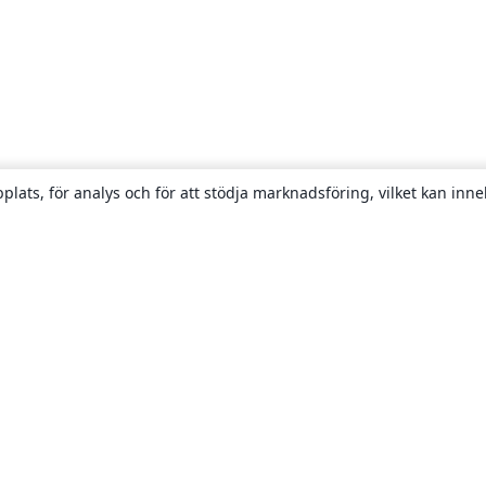
plats, för analys och för att stödja marknadsföring, vilket kan inne
Om
About us
Careers