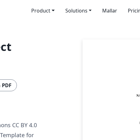
Product
Solutions
Mallar
Prici
ct
a PDF
ons CC BY 4.0
 Template for