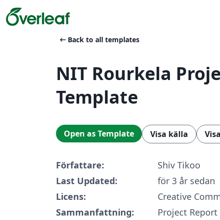
arrow_left_alt
Back to all templates
NIT Rourkela Proje
Template
Open as Template
Visa källa
Vis
Författare:
Shiv Tikoo
Last Updated:
för 3 år sedan
Licens:
Creative Comm
Sammanfattning:
Project Report