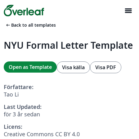
menu
arrow_left_alt
Back to all templates
NYU Formal Letter Template
Open as Template
Visa källa
Visa PDF
Författare:
Tao Li
Last Updated:
för 3 år sedan
Licens:
Creative Commons CC BY 4.0