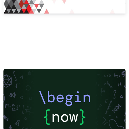
\begin
{
now
}