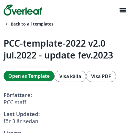
menu
arrow_left_alt
Back to all templates
PCC-template-2022 v2.0
jul.2022 - update fev.2023
Open as Template
Visa källa
Visa PDF
Författare:
PCC staff
Last Updated:
för 3 år sedan
Licens: