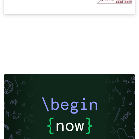
\begin
{
now
}