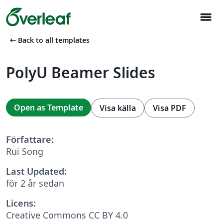
menu
arrow_left_alt
Back to all templates
PolyU Beamer Slides
Open as Template
Visa källa
Visa PDF
Författare:
Rui Song
Last Updated:
för 2 år sedan
Licens:
Creative Commons CC BY 4.0