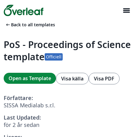
menu
arrow_left_alt
Back to all templates
PoS - Proceedings of Science
template
Officiell
Open as Template
Visa källa
Visa PDF
Författare:
SISSA Medialab s.r.l.
Last Updated:
för 2 år sedan
Licens: