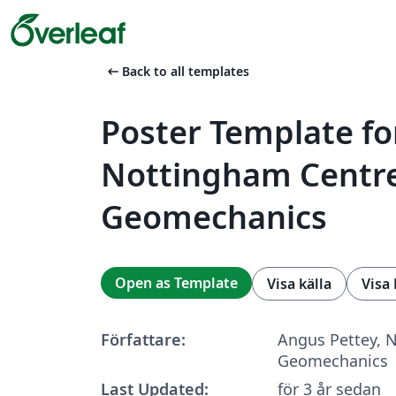
arrow_left_alt
Back to all templates
Poster Template fo
Nottingham Centre
Geomechanics
Open as Template
Visa källa
Visa
Författare:
Angus Pettey, 
Geomechanics
Last Updated:
för 3 år sedan