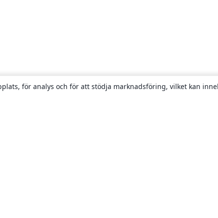
plats, för analys och för att stödja marknadsföring, vilket kan inne
Om
About us
Careers