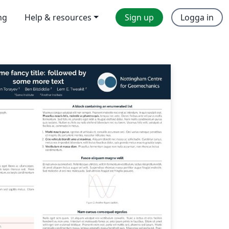
ng
Help & resources
Sign up
Logga in