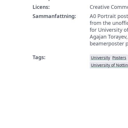
Licens:
Creative Commo
Sammanfattning:
A0 Portrait pos
from the unoffi
for University 
Agajan Torayev,
beamerposter 
Tags:
University
Posters
University of Nott