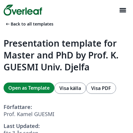
menu
arrow_left_alt
Back to all templates
Presentation template for
Master and PhD by Prof. K.
GUESMI Univ. Djelfa
Open as Template
Visa källa
Visa PDF
Författare:
Prof. Kamel GUESMI
Last Updated:
för 3 år sedan